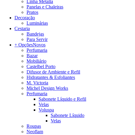
Linha Metalla
Panelas e Chaleiras
Pratos
Decoração
Luminárias
Cestaria
Bandejas
Para Servir
+ Opções
Novos
Perfumaria
Bazar
Mobiliário
Castelbel Porto
Difusor de Ambiente e Refil
Hidratantes & Esfoliantes
M. Victoria
Michel Design Works
Perfumaria
Sabonete Líquido e Refil
Velas
Voluspa
Sabonete Líquido
Velas
Roupas
Neoflam