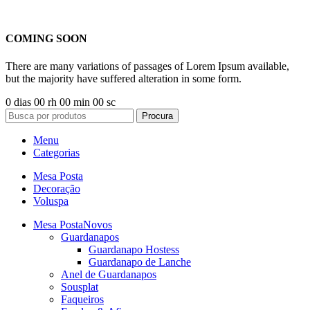
COMING SOON
There are many variations of passages of Lorem Ipsum available,
but the majority have suffered alteration in some form.
0
dias
00
rh
00
min
00
sc
Procura
Menu
Categorias
Mesa Posta
Decoração
Voluspa
Mesa Posta
Novos
Guardanapos
Guardanapo Hostess
Guardanapo de Lanche
Anel de Guardanapos
Sousplat
Faqueiros