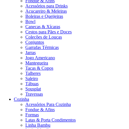
Fondue & Afins
Acessórios para Drinks
Açucareiro & Meleiras
Boleiras e Queijeiras
Bowl
Canecas & Xícaras
Cestos para Pães e Doces
Coleções de Louças
Conjuntos
Garrafas Térmicas
Jarras
Jogo Americano
Mantegueira
Taças & Copos
Talheres
Saleiro
Tábuas
Sousplat
Travessas
Cozinha
Acessórios Para Cozinha
Fondue & Afins
Formas
Latas & Porta Condimentos
Linha Bambu