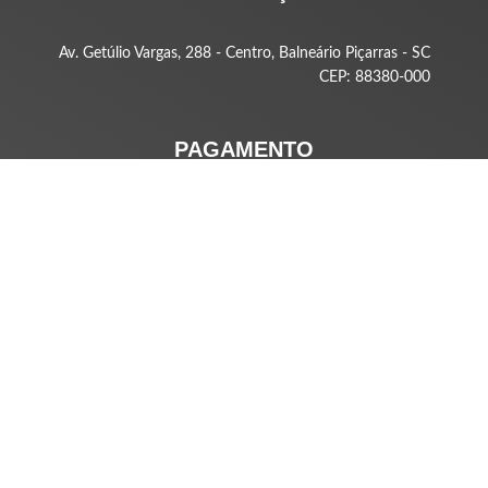
Av. Getúlio Vargas, 288 - Centro, Balneário Piçarras - SC
CEP: 88380-000
PAGAMENTO
SEGURANÇA
Copyright 2021 -
Empório Art Home
. Todos os direitos reservados
Feito com amor pela
Baita Site
com