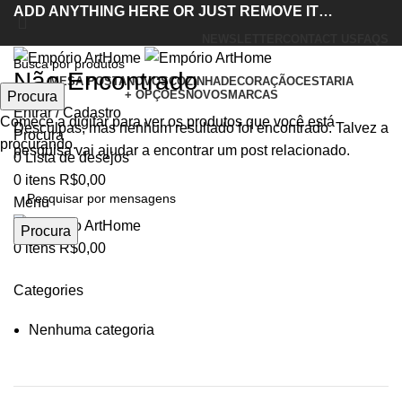
ADD ANYTHING HERE OR JUST REMOVE IT…
NEWSLETTER
CONTACT US
FAQS
Não Encontrado
MESA POSTA
NOVOS
COZINHA
DECORAÇÃO
CESTARIA
+ OPÇÕES
NOVOS
MARCAS
Procura
Entrar / Cadastro
Comece a digitar para ver os produtos que você está
Desculpas, mas nenhum resultado foi encontrado. Talvez a
Procura
procurando.
pesquisa vai ajudar a encontrar um post relacionado.
0
Lista de desejos
0
itens
R$
0,00
Menu
Procura
0
itens
R$
0,00
Categories
Nenhuma categoria