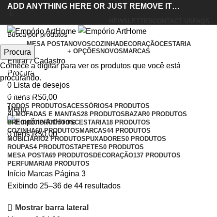
ADD ANYTHING HERE OR JUST REMOVE IT…
NEWSLETTER
CONTACT US
FAQS
MESA POSTA
NOVOS
COZINHA
DECORAÇÃO
CESTARIA
+ OPÇÕES
NOVOS
MARCAS
Procura
Entrar / Cadastro
Marcas
Comece a digitar para ver os produtos que você está
Procura
procurando.
0
Lista de desejos
Categorias
0
itens
R$
0,00
TODOS
PRODUTOS
ACESSÓRIOS
4 PRODUTOS
Menu
ALMOFADAS E MANTAS
28 PRODUTOS
BAZAR
0 PRODUTOS
BRECHÓ
0 PRODUTOS
CESTARIA
18 PRODUTOS
COZINHA
60 PRODUTOS
MARCAS
44 PRODUTOS
0
itens
R$
0,00
MOBILIÁRIO
2 PRODUTOS
PUXADORES
0 PRODUTOS
ROUPAS
4 PRODUTOS
TAPETES
0 PRODUTOS
MESA POSTA
69 PRODUTOS
DECORAÇÃO
137 PRODUTOS
PERFUMARIA
8 PRODUTOS
Início
Marcas
Página 3
Exibindo 25–36 de 44 resultados
Mostrar barra lateral