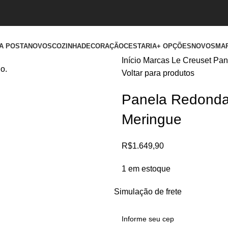
A POSTA
NOVOS
COZINHA
DECORAÇÃO
CESTARIA
+ OPÇÕES
NOVOS
MA
Início
Marcas
Le Creuset
Pan
o.
Voltar para produtos
Panela Redonda
Meringue
R$
1.649,90
1 em estoque
Simulação de frete