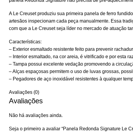
panela Redonda Signature não precisa de pré-aquecimento
A Le Creuset produziu sua primeira panela de ferro fundid
artesãos inspecionam cada peça manualmente. Essa tradiç
com que a Le Creuset seja líder no mercado de atuação t
Características:
– Exterior esmaltado resistente feito para prevenir rachadu
– Interior esmaltado, na cor areia, é vitrificado e por esta
– Tampa possui excelente vedação promovendo a circulaçã
– Alças espaçosas permitem o uso de luvas grossas, possib
– Pegadores de aço inoxidável resistentes à qualquer temp
Avaliações (0)
Avaliações
Não há avaliações ainda.
Seja o primeiro a avaliar “Panela Redonda Signature Le 