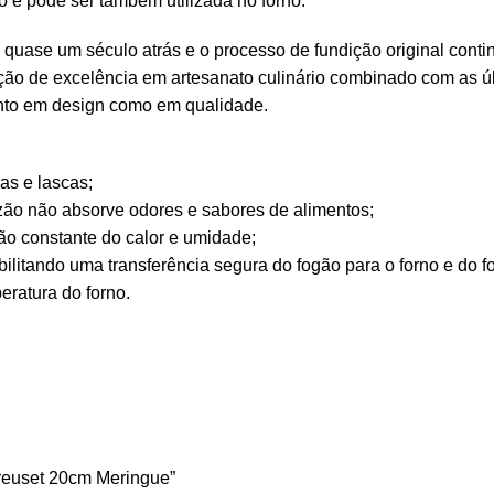
 e pode ser também utilizada no forno.
o quase um século atrás e o processo de fundição original cont
ão de excelência em artesanato culinário combinado com as úl
anto em design como em qualidade.
ras e lascas;
 razão não absorve odores e sabores de alimentos;
o constante do calor e umidade;
ilitando uma transferência segura do fogão para o forno e do f
eratura do forno.
Creuset 20cm Meringue”