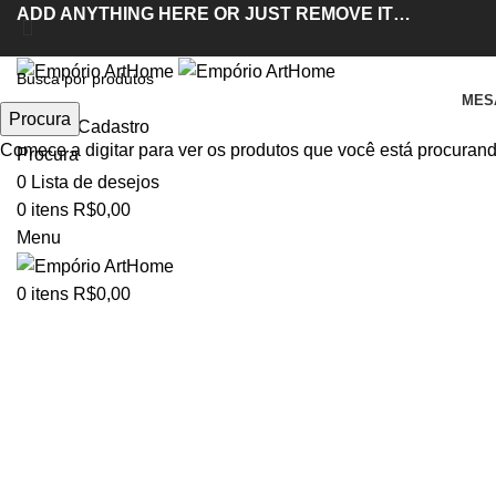
ADD ANYTHING HERE OR JUST REMOVE IT…
MES
Procura
Entrar / Cadastro
Comece a digitar para ver os produtos que você está procurand
Procura
0
Lista de desejos
0
itens
R$
0,00
Clique para ampliar
Menu
0
itens
R$
0,00