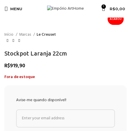
Clique para ampliar
0
MENU
R$
0,00
ACABOU
Início
Marcas
Le Creuset
Stockpot Laranja 22cm
R$
919,90
Fora de estoque
Avise-me quando disponível!