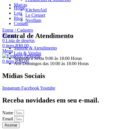
Marcas
Home
KitchenAid
Loja
Le Creuset
Blog
Neoflam
Contato
Entrar / Cadastro
Central de Atendimento
Procura
0
Lista de desejos
0
itens
R$
0,00
Suporte & Atendimento
Menu
Loja & Vendas
Segunda à Sexta 9:00 às 18:00 Horas
0
itens
R$
0,00
Aos Domingos das 10:00 às 18:00 Horas
Mídias Sociais
Instagram
Facebook
Youtube
Receba novidades em seu e-mail.
Name
Email
Assinar