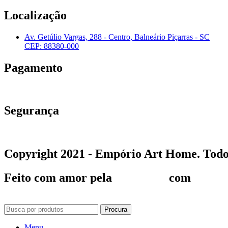
Localização
Av. Getúlio Vargas, 288 - Centro, Balneário Piçarras - SC
CEP: 88380-000
Pagamento
Segurança
Copyright 2021 -
Empório Art Home
. Todo
Feito com amor pela
Baita Site
com
Procura
Menu