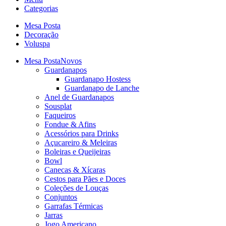
Categorias
Mesa Posta
Decoração
Voluspa
Mesa Posta
Novos
Guardanapos
Guardanapo Hostess
Guardanapo de Lanche
Anel de Guardanapos
Sousplat
Faqueiros
Fondue & Afins
Acessórios para Drinks
Açucareiro & Meleiras
Boleiras e Queijeiras
Bowl
Canecas & Xícaras
Cestos para Pães e Doces
Coleções de Louças
Conjuntos
Garrafas Térmicas
Jarras
Jogo Americano