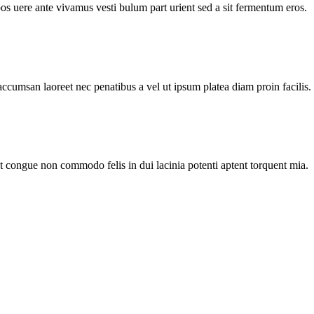
pos uere ante vivamus vesti bulum part urient sed a sit fermentum eros.
accumsan laoreet nec penatibus a vel ut ipsum platea diam proin facilis.
nt congue non commodo felis in dui lacinia potenti aptent torquent mia.