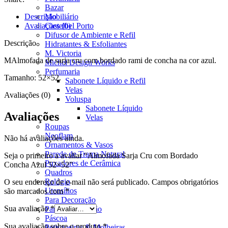
Bazar
Descrição
Mobiliário
Avaliações (0)
Castelbel Porto
Difusor de Ambiente e Refil
Descrição
Hidratantes & Esfoliantes
M. Victoria
MAlmofada de sarja cru com bordado rami de concha na cor azul.
Michel Design Works
Perfumaria
Tamanho: 52×52.
Sabonete Líquido e Refil
Velas
Avaliações (0)
Voluspa
Sabonete Líquido
Avaliações
Velas
Roupas
Neoflam
Não há avaliações ainda.
Ornamentos & Vasos
Parede de Trama Natural
Seja o primeiro a avaliar “Almofada Sarja Cru com Bordado
Puxadores de Cerâmica
Concha Azul 52×52”
Quadros
Relógio
O seu endereço de e-mail não será publicado.
Campos obrigatórios
Utensílios
são marcados com
*
Para Decoração
Sua avaliação
*
Para Organização
Páscoa
Sua avaliação sobre o produto
*
Petisqueiras & Molheiras