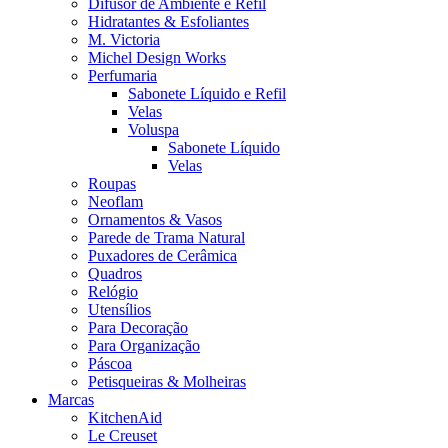
Difusor de Ambiente e Refil
Hidratantes & Esfoliantes
M. Victoria
Michel Design Works
Perfumaria
Sabonete Líquido e Refil
Velas
Voluspa
Sabonete Líquido
Velas
Roupas
Neoflam
Ornamentos & Vasos
Parede de Trama Natural
Puxadores de Cerâmica
Quadros
Relógio
Utensílios
Para Decoração
Para Organização
Páscoa
Petisqueiras & Molheiras
Marcas
KitchenAid
Le Creuset