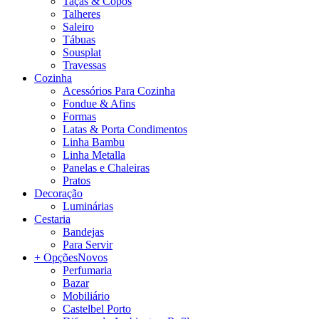
Taças & Copos
Talheres
Saleiro
Tábuas
Sousplat
Travessas
Cozinha
Acessórios Para Cozinha
Fondue & Afins
Formas
Latas & Porta Condimentos
Linha Bambu
Linha Metalla
Panelas e Chaleiras
Pratos
Decoração
Luminárias
Cestaria
Bandejas
Para Servir
+ Opções
Novos
Perfumaria
Bazar
Mobiliário
Castelbel Porto