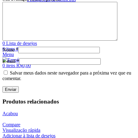
Marcas
KitchenAid
Le Creuset
Neoflam
Entrar / Cadastro
Procura
0
Lista de desejos
0
itens
R$
0,00
Nome
*
Menu
E-mail
*
0
itens
R$
0,00
Salvar meus dados neste navegador para a próxima vez que eu
comentar.
Produtos relacionados
Acabou
Compare
Visualização rápida
Adicionar à lista de desejos