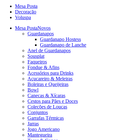
Mesa Posta
Decoração
Voluspa
Mesa Posta
Novos
Guardanapos
Guardanapo Hostess
Guardanapo de Lanche
Anel de Guardanapos
Sousplat
Faqueiros
Fondue & Afins
Acessórios para Drinks
Açucareiro & Meleiras
Boleiras e Queijeiras
Bowl
Canecas & Xícaras
Cestos para Pães e Doces
Coleções de Louças
Conjuntos
Garrafas Térmicas
Jarras
Jogo Americano
Mantegueira