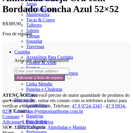
Jarras
Bordado Concha Azul 52×52
Jogo Americano
Mantegueira
Taças & Copos
R$
389,90
Talheres
Saleiro
Fora de estoque
Tábuas
Sousplat
Travessas
Cozinha
Acessórios Para Cozinha
Avise-me quando disponível!
Fondue & Afins
Formas
Latas & Porta Condimentos
Linha Bambu
Linha Metalla
Panelas e Chaleiras
Pratos
ATENÇÃO
Caso você precise de maior quantidade de produtos do
Decoração
que consta no site, entrar em contato com os telefones a baixo para
Luminárias
verificar a disponibilidade. Telefone:
47 9 9724-3343
-
47 9 9934-
Cestaria
8252
E-mail:
sac@emporioarthome.com.br
Bandejas
Compare
Para Servir
Adicionar à lista de desejos
+ Opções
Novos
SKU:
11872
Categoria:
Almofadas e Mantas
Perfumaria
Share: