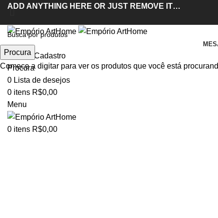
ADD ANYTHING HERE OR JUST REMOVE IT…
MES
Procura
Entrar / Cadastro
Acabou
Comece a digitar para ver os produtos que você está procurand
Procura
0
Lista de desejos
Clique para ampliar
0
itens
R$
0,00
Menu
0
itens
R$
0,00