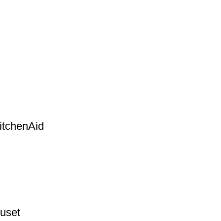
itchenAid
euset