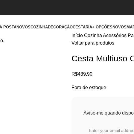
A POSTA
NOVOS
COZINHA
DECORAÇÃO
CESTARIA
+ OPÇÕES
NOVOS
MA
Início
Cozinha
Acessórios P
o.
Voltar para produtos
Cesta Multiuso 
R$
439,90
Fora de estoque
Avise-me quando dispon