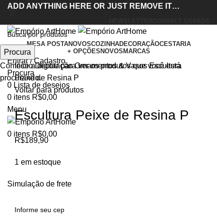
ADD ANYTHING HERE OR JUST REMOVE IT…
NEWSLETTER
CONTACT US
FAQS
MESA POSTA
NOVOS
COZINHA
DECORAÇÃO
CESTARIA
+ OPÇÕES
NOVOS
MARCAS
Procura
Clique para ampliar
Entrar / Cadastro
Início
Decoração
Ornamentos & Vasos
Escultura
Comece a digitar para ver os produtos que você está
Procura
Peixe de Resina P
procurando.
0
Lista de desejos
Voltar para produtos
0
itens
R$
0,00
Menu
Escultura Peixe de Resina P
0
itens
R$
0,00
R$
189,90
1 em estoque
Simulação de frete