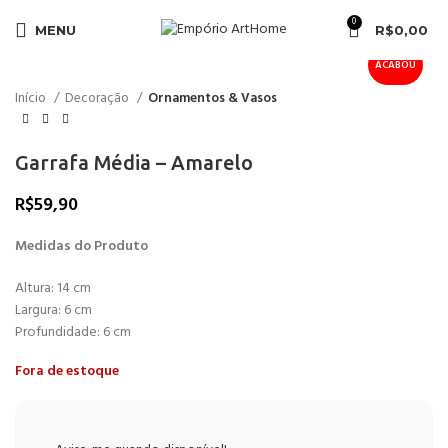
0
Clique para ampliar
MENU
R$
0,00
ACABOU
Início
Decoração
Ornamentos & Vasos
Garrafa Média – Amarelo
R$
59,90
Medidas do Produto
Altura: 14 cm
Largura: 6 cm
Profundidade: 6 cm
Fora de estoque