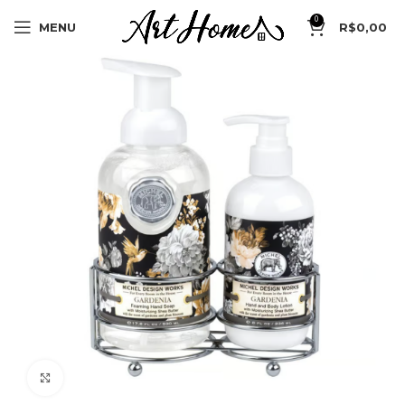
0
MENU
R$
0,00
Clique para ampliar