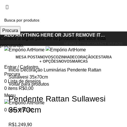
Procura
ADD ANYTHING HERE OR JUST REMOVE IT…
Comece a digitar para ver os produtos que você está
NEWSLETTER
CONTACT US
FAQS
procurando.
MESA POSTA
NOVOS
COZINHA
DECORAÇÃO
CESTARIA
+ OPÇÕES
NOVOS
MARCAS
Clique para ampliar
Entrar / Cadastro
Início
Decoração
Luminárias
Pendente Rattan
Procura
Sullawesi 35x70cm
0
Lista de desejos
Voltar para produtos
0
itens
R$
0,00
Menu
Pendente Rattan Sullawesi
35x70cm
0
itens
R$
0,00
R$
1.249,90