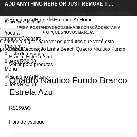
ADD ANYTHING HERE OR JUST REMOVE IT…
NEWSLETTER
CONTACT US
FAQS
Acabou
MESA POSTA
NOVOS
COZINHA
DECORAÇÃO
CESTARIA
+ OPÇÕES
NOVOS
MARCAS
Procura
Entrar / Cadastro
Clique para ampliar
Comece a digitar para ver os produtos que você está
Procura
Início
Decoração
Linha Beach
Quadro Náutico Fundo
procurando.
0
Lista de desejos
Branco Estrela Azul
0
itens
R$
0,00
Voltar para produtos
Menu
Quadro Náutico Fundo Branco
0
itens
R$
0,00
Estrela Azul
R$
169,90
Fora de estoque