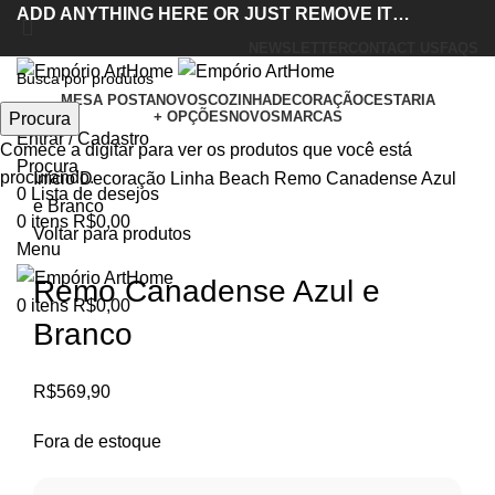
ADD ANYTHING HERE OR JUST REMOVE IT…
NEWSLETTER
CONTACT US
FAQS
Acabou
MESA POSTA
NOVOS
COZINHA
DECORAÇÃO
CESTARIA
+ OPÇÕES
NOVOS
MARCAS
Procura
Entrar / Cadastro
Comece a digitar para ver os produtos que você está
Clique para ampliar
Procura
procurando.
Início
Decoração
Linha Beach
Remo Canadense Azul
0
Lista de desejos
e Branco
0
itens
R$
0,00
Voltar para produtos
Menu
Remo Canadense Azul e
0
itens
R$
0,00
Branco
R$
569,90
Fora de estoque