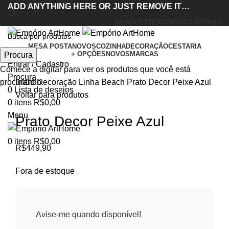
ADD ANYTHING HERE OR JUST REMOVE IT…
NEWSLETTER
CONTACT US
FAQS
Acabou
MESA POSTA
NOVOS
COZINHA
DECORAÇÃO
CESTARIA
+ OPÇÕES
NOVOS
MARCAS
Procura
Entrar / Cadastro
Clique para ampliar
Comece a digitar para ver os produtos que você está
Procura
Início
Decoração
Linha Beach
Prato Decor Peixe Azul
procurando.
0
Lista de desejos
Voltar para produtos
0
itens
R$
0,00
Menu
Prato Decor Peixe Azul
0
itens
R$
0,00
R$
449,90
Fora de estoque
Avise-me quando disponível!