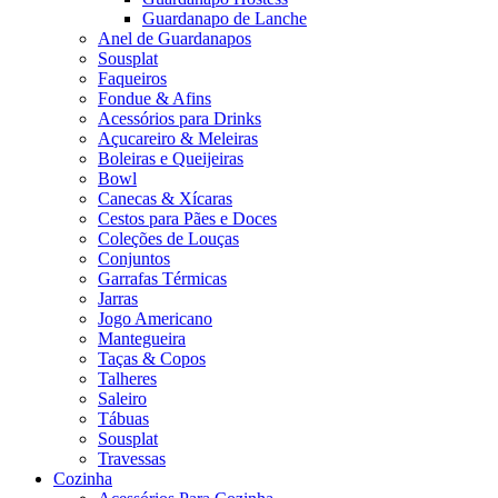
Guardanapo de Lanche
Anel de Guardanapos
Sousplat
Faqueiros
Fondue & Afins
Acessórios para Drinks
Açucareiro & Meleiras
Boleiras e Queijeiras
Bowl
Canecas & Xícaras
Cestos para Pães e Doces
Coleções de Louças
Conjuntos
Garrafas Térmicas
Jarras
Jogo Americano
Mantegueira
Taças & Copos
Talheres
Saleiro
Tábuas
Sousplat
Travessas
Cozinha