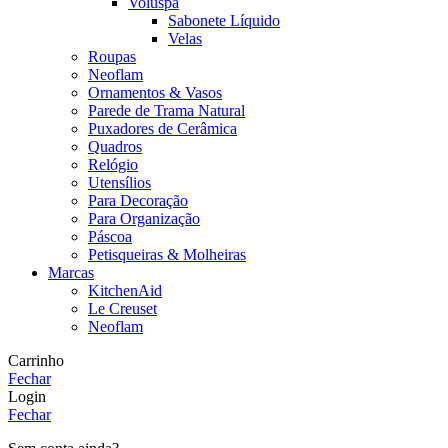
Voluspa
Sabonete Líquido
Velas
Roupas
Neoflam
Ornamentos & Vasos
Parede de Trama Natural
Puxadores de Cerâmica
Quadros
Relógio
Utensílios
Para Decoração
Para Organização
Páscoa
Petisqueiras & Molheiras
Marcas
KitchenAid
Le Creuset
Neoflam
Carrinho
Fechar
Login
Fechar