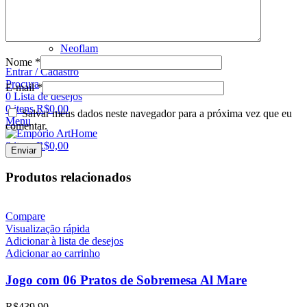
Marcas
KitchenAid
Le Creuset
Neoflam
Nome
*
Entrar / Cadastro
Procura
E-mail
*
0
Lista de desejos
0
itens
R$
0,00
Salvar meus dados neste navegador para a próxima vez que eu
Menu
comentar.
0
itens
R$
0,00
Produtos relacionados
Compare
Visualização rápida
Adicionar à lista de desejos
Adicionar ao carrinho
Jogo com 06 Pratos de Sobremesa Al Mare
R$
439,90