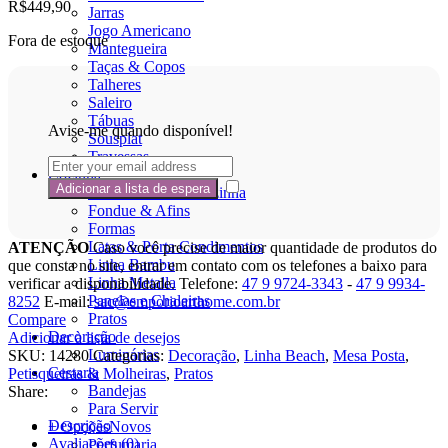
R$
449,90
Jarras
Jogo Americano
Fora de estoque
Mantegueira
Taças & Copos
Talheres
Saleiro
Tábuas
Avise-me quando disponível!
Sousplat
Travessas
Cozinha
Acessórios Para Cozinha
Fondue & Afins
Formas
Latas & Porta Condimentos
ATENÇÃO
Caso você precise de maior quantidade de produtos do
Linha Bambu
que consta no site, entrar em contato com os telefones a baixo para
Linha Metalla
verificar a disponibilidade. Telefone:
47 9 9724-3343
-
47 9 9934-
Panelas e Chaleiras
8252
E-mail:
sac@emporioarthome.com.br
Pratos
Compare
Decoração
Adicionar à lista de desejos
Luminárias
SKU:
14280
Categorias:
Decoração
,
Linha Beach
,
Mesa Posta
,
Cestaria
Petisqueiras & Molheiras
,
Pratos
Bandejas
Share:
Para Servir
Descrição
+ Opções
Novos
Avaliações (0)
Perfumaria