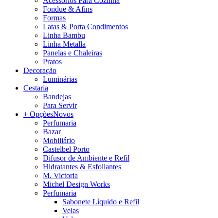
Acessórios Para Cozinha
Fondue & Afins
Formas
Latas & Porta Condimentos
Linha Bambu
Linha Metalla
Panelas e Chaleiras
Pratos
Decoração
Luminárias
Cestaria
Bandejas
Para Servir
+ Opções
Novos
Perfumaria
Bazar
Mobiliário
Castelbel Porto
Difusor de Ambiente e Refil
Hidratantes & Esfoliantes
M. Victoria
Michel Design Works
Perfumaria
Sabonete Líquido e Refil
Velas