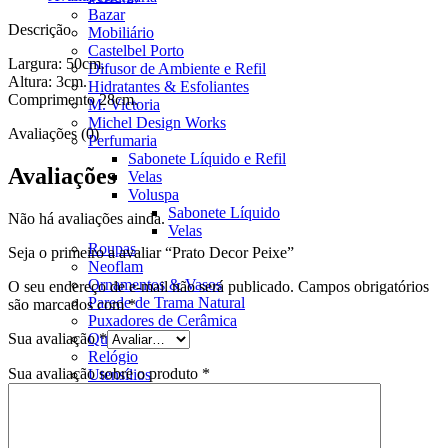
Bazar
Descrição
Mobiliário
Castelbel Porto
Largura: 50cm.
Difusor de Ambiente e Refil
Altura: 3cm.
Hidratantes & Esfoliantes
Comprimento 28cm.
M. Victoria
Michel Design Works
Avaliações (0)
Perfumaria
Sabonete Líquido e Refil
Avaliações
Velas
Voluspa
Sabonete Líquido
Não há avaliações ainda.
Velas
Roupas
Seja o primeiro a avaliar “Prato Decor Peixe”
Neoflam
Ornamentos & Vasos
O seu endereço de e-mail não será publicado.
Campos obrigatórios
Parede de Trama Natural
são marcados com
*
Puxadores de Cerâmica
Sua avaliação
*
Quadros
Relógio
Sua avaliação sobre o produto
*
Utensílios
Para Decoração
Para Organização
Páscoa
Petisqueiras & Molheiras